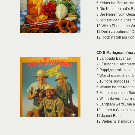
6 Keiner hat Zeit auf de
7 Die Kellnerin hat`s B`s
8 Die Herren vom Gesa
9 Schlafst den du net i
10 Wie a Fisch ohne W
11 Derf i zu eahnner “D
12 Rock`n Roll am Kön
CD-5-Marie,mach`ma a
1 Lambada Bavariae
2 G`sundheit,Herr Nac
3 Pappi,schenk mir zum
4 Wer`st`ma doch net b
5 10 flotte Junggesell`n
6 Warum ist der Knödel
7 Marie,mach ma a Safa
8 Wir in Bayern hab`n 
9 Langsam werd`, ma a
10 Lieber a Glatz`n als
11 Ja,mei Bauch
12 Vieleicht ist morgen 