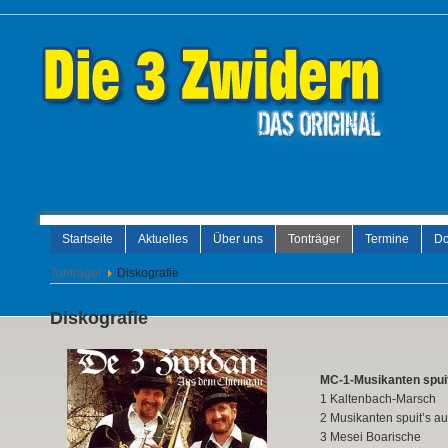
Startseite
Aktuelles
Über uns
Tonträger
Termine
Do
Tonträger
Diskografie
Diskografie
MC-1-Musikanten spuit
1 Kaltenbach-Marsch
2 Musikanten spuit’s au
3 Mesei Boarische