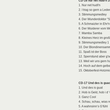
CD-16 nur net hudl‘n
1. Nur net hudl'n
2. I trag so gern a Lede
3. Stimmungsmedley
4. Der Wunderdoktor "
5. A Schmaizler in Ehr'n
6. Der Wuiderer vom W
7. Mamba Samba
8. Kleines Herz im gro
9. Stimmungsmedley 1
10. Der Blondinensamm
11. Spaß ist der Boss
12. Sperrstund aber g'
13. Weil wir uns gern h
14. Hoch auf dem gel
15. Oktoberfest-Holzmi
CD-17 Und des is gua
1. Und des is guat
2. Hob is Geld, hob i d‘
3. Ganz Cool
4. Schau, schau, wias r
5. A wahnsinn‘s G‘fühl