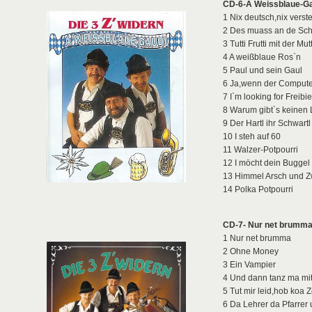
CD-6-A Weissblaue-Ga
1 Nix deutsch,nix verst
2 Des muass an de Sch
3 Tutti Frutti mit der Mutt
4 A weißblaue Ros`n
5 Paul und sein Gaul
6 Ja,wenn der Compute
7 I`m looking for Freibie
8 Warum gibt`s keinen
9 Der Hartl ihr Schwartl
10 I steh auf 60
11 Walzer-Potpourri
12 I möcht dein Buggel
13 Himmel Arsch und Z
14 Polka Potpourri
CD-7- Nur net brumm
1 Nur net brumma
2 Ohne Money
3 Ein Vampier
4 Und dann tanz ma mi
5 Tut mir leid,hob koa Z
6 Da Lehrer da Pfarrer 