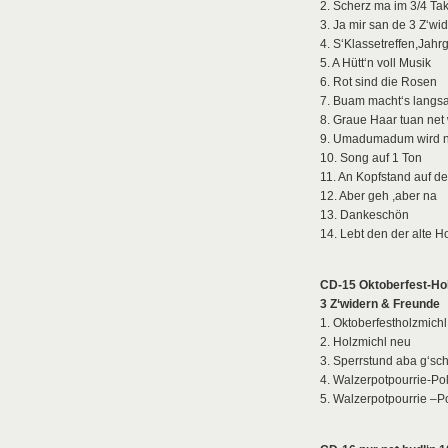
2. Scherz ma im 3/4 Tak
3. Ja mir san de 3 Z‘wi
4. S‘Klassetreffen,Jah
5. A Hütt‘n voll Musik
6. Rot sind die Rosen
7. Buam macht‘s langsa
8. Graue Haar tuan net
9. Umadumadum wird nu
10. Song auf 1 Ton
11. An Kopfstand auf 
12. Aber geh ,aber na
13. Dankeschön
14. Lebt den der alte H
CD-15 Oktoberfest-H
3 Z‘widern & Freunde
1. Oktoberfestholzmichl
2. Holzmichl neu
3. Sperrstund aba g‘sc
4. Walzerpotpourrie-Po
5. Walzerpotpourrie –P