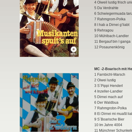
4 Oiweil lustig frisch u
5 Da Verdrahte
6 Schwiegermuada tan
7 Rahmgrom-Polka
8 I hab a Dirnei g’liabt
9 Rehragou
10 Mühlbach-Landler
11 Bergauf bin I ganga
12 Posaunenkönig
MC -2-Boarisch mit H
1 Farnbichl-Marsch
2 Oiwei lustig
3 S`Pippi Henderl
4 Inzeller-Landler
5 Dirnei mach auf
6 Der Waldbua
7 Rahmgrobn-Polka
8 Ei Dirnei mi muaßt li
9 S`Boarische Bier
10 Im Jahre 4004
11 Münchner Schunkel