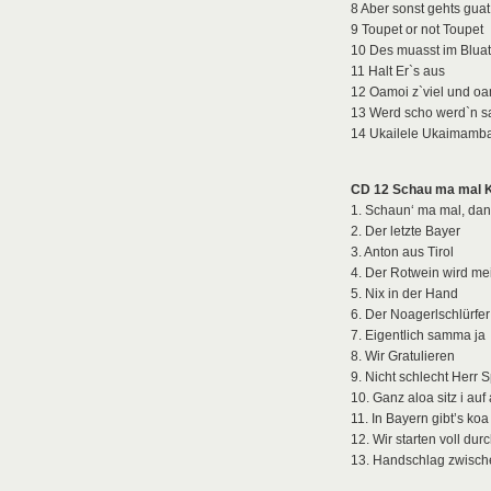
8 Aber sonst gehts guat
9 Toupet or not Toupet
10 Des muasst im Blua
11 Halt Er`s aus
12 Oamoi z`viel und o
13 Werd scho werd`n s
14 Ukailele Ukaimamb
CD 12 Schau ma mal 
1. Schaun‘ ma mal, da
2. Der letzte Bayer
3. Anton aus Tirol
4. Der Rotwein wird me
5. Nix in der Hand
6. Der Noagerlschlürfer
7. Eigentlich samma ja
8. Wir Gratulieren
9. Nicht schlecht Herr 
10. Ganz aloa sitz i auf
11. In Bayern gibt’s ko
12. Wir starten voll dur
13. Handschlag zwisch