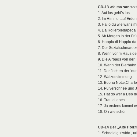
CD-13 wia ma san so 
1. Auf los geht’s los
2. Im Himmel auf Erden
3. Hallo du wie wär‘s m
4. Da Rollerpledapeda
5. Ab Morgen in der Fr
6. Hoppla di Hoppla da
7. Der Sozialschmarotz
8. Wenn vor‘m Haus de
9. Die Airbags von der 
10. Wenn der Bierhahn 
11. Der Jochen derf nu
12. Walzerstimmung
13. Buona Notte,Charlo
14. Pulverschnee und 
15. Hat do wer a Deo d
16. Trau di doch
17. Ja erstens kommt e
18. Oh wie schön
CD-14 Der „Alte Holz
1. Schneidig z‘wida , ur