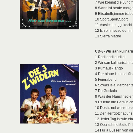
7 Wie kommt die Jungf
8 Wann ist heute-morg
9 Elisabeth,immer ist be
10 Sport,Sport,Sport
11 Vorsicht,Luggi kocht
12 Ich bin net so dumm
13 Sierra Madre
CD-8- Wir san kulinar
1 Radl dadl dudl di
2 Wir san kulinarisch na
3 Kurhaus-Tango
4 Der blaue Himmel üb
5 Feierabend
6 Sowas is a Märchent
7 Da Gockala
8 Was der Hansl net ler
9 Es lebe die Gemütlich
10 Des is net wahr,des 
11 Der Herrgott hat uns
12 Jeder Tag ist wie ei
13 Opa schmeiß die Pi
14 Für a Busserl von di