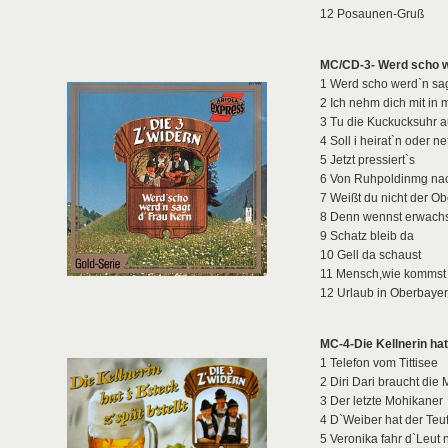
12 Posaunen-Gruß
MC/CD-3- Werd scho we
1 Werd scho werd`n sag
2 Ich nehm dich mit in
3 Tu die Kuckucksuhr 
4 Soll i heirat`n oder ne
5 Jetzt pressiert`s
6 Von Ruhpoldinmg nac
7 Weißt du nicht der Obe
8 Denn wennst erwachs
9 Schatz bleib da
10 Gell da schaust
11 Mensch,wie kommst
12 Urlaub in Oberbaye
MC-4-Die Kellnerin hat`
1 Telefon vom Tittisee
2 Diri Dari braucht die 
3 Der letzte Mohikaner
4 D`Weiber hat der Teu
5 Veronika fahr d`Leut