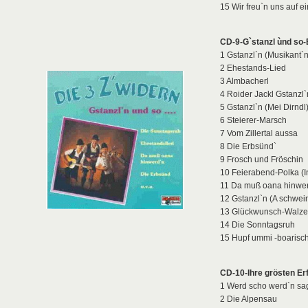
15 Wir freu`n uns auf 
CD-9-G`stanzl ùnd so
1 Gstanzl`n (Musikant`n
2 Ehestands-Lied
3 Almbacherl
4 Roider Jackl Gstanzl`
5 Gstanzl`n (Mei Dirndl
6 Steierer-Marsch
7 Vom Zillertal aussa
8 Die Erbsünd`
9 Frosch und Fröschin
10 Feierabend-Polka (In
11 Da muß oana hinwe
12 Gstanzl`n (A schwei
13 Glückwunsch-Walze
14 Die Sonntagsruh
15 Hupf ummi -boarisc
CD-10-Ihre grösten Er
1 Werd scho werd`n sag
2 Die Alpensau