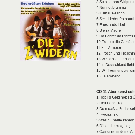
3 So a kloana Wolperti
4 Nur net brumma
5 Kurhaus-Tango
6 Schi-Lieder Potpourri
7 Ehestands Lied
8 Sierra Madre
9 Da Lehrer da Pfarrer 
10 Es lebe die Gemütlic
11 Ein Vampier
12 Frosch und Fröschin
13 Wir san kulinarisch 
14 In Deutschland lieht
15 Wir freun uns auf e
16 Feierabend
CD-11-Aber sonst geht
1 Hob i s`Geld hob i d 
2 Heit is mei Tag
3 Du muaßt a Fuchs sei
4 I woass nix
5 Was du heute kannst
6 D`Leut hams g`sagt
7 Oamoi no in deine A