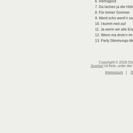
6. Rehragout
7. Da lachen ja die Hü
8. Für immer Sommer
9. Werd scho werd’n sa
10. I kumm ned auf
11. Ja wenn wir alle En
12. Wenn ma drob‘n im
13. Party Stimmungs-M
Copyright © 2026 Die
Joomla!
ist freie, unter der
Impressum
|
D