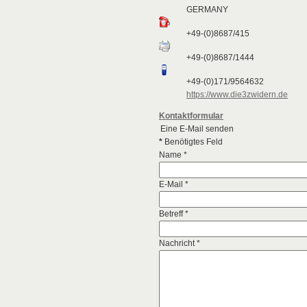
GERMANY
+49-(0)8687/415
+49-(0)8687/1444
+49-(0)171/9564632
https://www.die3zwidern.de
Kontaktformular
Eine E-Mail senden
*
Benötigtes Feld
Name
*
E-Mail
*
Betreff
*
Nachricht
*