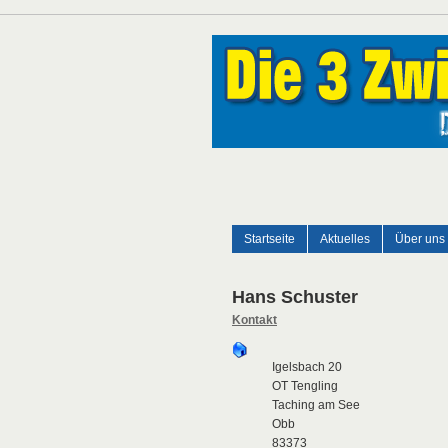
Startseite
Aktuelles
Über uns
Hans Schuster
Kontakt
Igelsbach 20
OT Tengling
Taching am See
Obb
83373